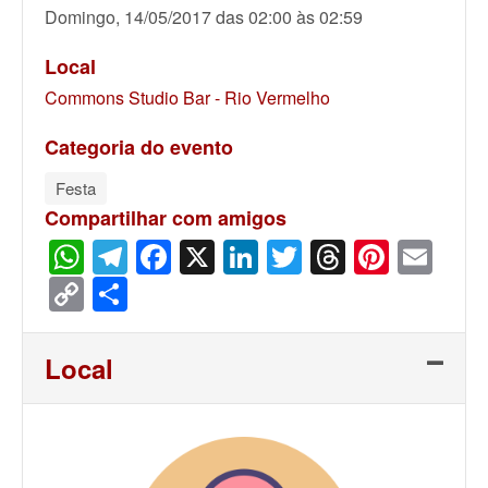
Domingo, 14/05/2017 das 02:00 às 02:59
Local
Commons Studio Bar - Rio Vermelho
Categoria do evento
Festa
Compartilhar com amigos
WhatsApp
Telegram
Facebook
X
LinkedIn
Twitter
Threads
Pinter
Ema
Copy
Share
Link
Local