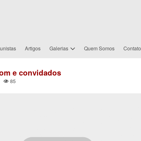
unistas
Artigos
Galerias
Quem Somos
Contat
om e convidados
|
85