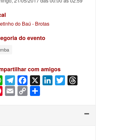
ingo, 21/05/2017 das 00:00 às 02:59
cal
etinho do Baú - Brotas
egoria do evento
amba
mpartilhar com amigos
WhatsApp
Telegram
Facebook
X
LinkedIn
Twitter
Threads
Pinterest
Email
Copy
Share
Link