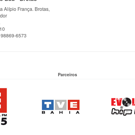
a Alípio França. Brotas,
dor
a
10
) 98869-6573
Parceiros