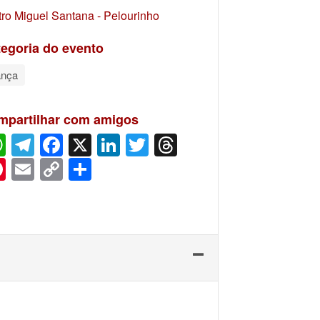
tro Miguel Santana - Pelourinho
egoria do evento
nça
mpartilhar com amigos
WhatsApp
Telegram
Facebook
X
LinkedIn
Twitter
Threads
Pinterest
Email
Copy
Share
Link