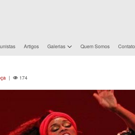
unistas
Artigos
Galerias
Quem Somos
Contat
nça
|
174