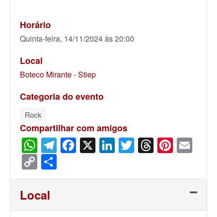
Horário
Quinta-feira, 14/11/2024 às 20:00
Local
Boteco Mirante - Stiep
Categoria do evento
Rock
Compartilhar com amigos
WhatsApp
Telegram
Facebook
X
LinkedIn
Twitter
Threads
Pinter
Ema
Copy
Share
Link
Local