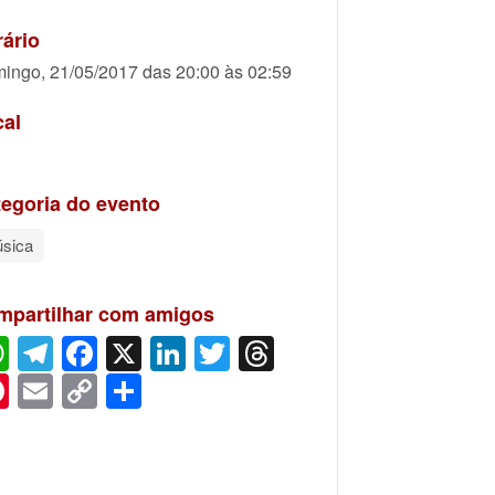
ário
ingo, 21/05/2017 das 20:00 às 02:59
cal
egoria do evento
sica
mpartilhar com amigos
WhatsApp
Telegram
Facebook
X
LinkedIn
Twitter
Threads
Pinterest
Email
Copy
Share
Link