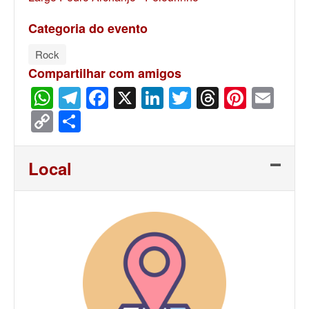
Categoria do evento
Rock
Compartilhar com amigos
WhatsApp
Telegram
Facebook
X
LinkedIn
Twitter
Threads
Pinter
Ema
Copy
Share
Link
Local