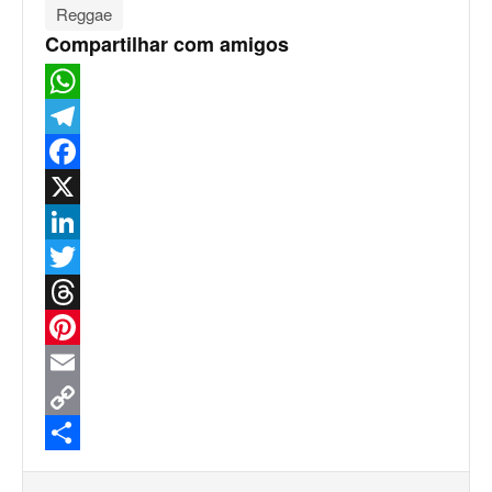
Reggae
Compartilhar com amigos
WhatsApp
Telegram
Facebook
X
LinkedIn
Twitter
Threads
Pinterest
Email
Copy
Link
Share