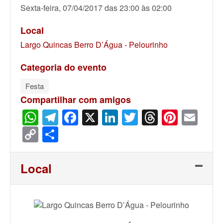
Sexta-feira, 07/04/2017 das 23:00 às 02:00
Local
Largo Quincas Berro D’Água - Pelourinho
Categoria do evento
Festa
Compartilhar com amigos
WhatsApp
Telegram
Facebook
X
LinkedIn
Twitter
Threads
Pinter
Ema
Copy
Share
Link
Local