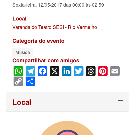
Sexta-feira, 12/05/2017 das 00:00 às 02:59
Local
Varanda do Teatro SESI - Rio Vermelho
Categoria do evento
Música
Compartilhar com amigos
WhatsApp
Telegram
Facebook
X
LinkedIn
Twitter
Threads
Pinter
Ema
Copy
Share
Link
Local