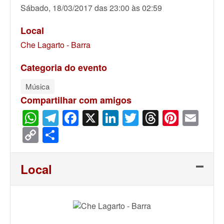
Sábado, 18/03/2017 das 23:00 às 02:59
Local
Che Lagarto - Barra
Categoria do evento
Música
Compartilhar com amigos
WhatsApp
Telegram
Facebook
X
LinkedIn
Twitter
Threads
Pinter
Ema
Copy
Share
Link
Local