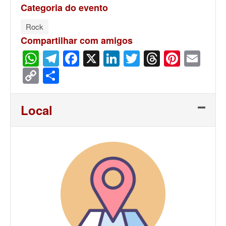
Categoria do evento
Rock
Compartilhar com amigos
WhatsApp
Telegram
Facebook
X
LinkedIn
Twitter
Threads
Pinter
Ema
Copy
Share
Link
Local