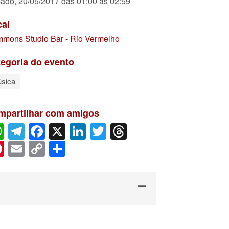
ado, 20/05/2017 das 01:00 às 02:59
cal
mons Studio Bar - Rio Vermelho
egoria do evento
sica
mpartilhar com amigos
WhatsApp
Telegram
Facebook
X
LinkedIn
Twitter
Threads
Pinterest
Email
Copy
Share
Link