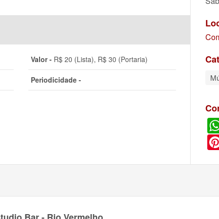
Sáb
Lo
Com
Cat
Valor -
R$ 20 (Lista), R$ 30 (Portaria)
Mú
Periodicidade -
Co
udio Bar - Rio Vermelho