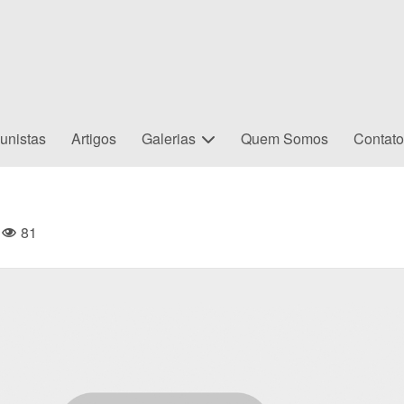
unistas
Artigos
Galerias
Quem Somos
Contat
81