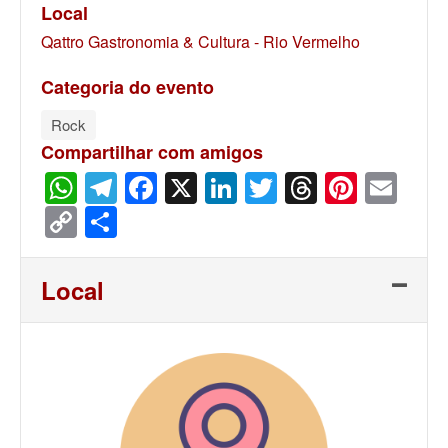
Local
Qattro Gastronomia & Cultura - Rio Vermelho
Categoria do evento
Rock
Compartilhar com amigos
WhatsApp
Telegram
Facebook
X
LinkedIn
Twitter
Threads
Pinter
Ema
Copy
Share
Link
Local