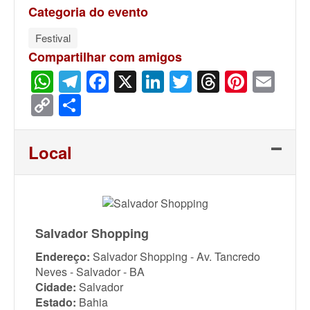
Categoria do evento
Festival
Compartilhar com amigos
WhatsApp
Telegram
Facebook
X
LinkedIn
Twitter
Threads
Pinter
Ema
Copy
Share
Link
Local
Salvador Shopping
Endereço:
Salvador Shopping - Av. Tancredo
Neves - Salvador - BA
Cidade:
Salvador
Estado:
Bahia