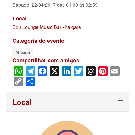
Sábado, 22/04/2017 das 01:00 às 02:59
Local
B23 Lounge Music Bar - Itaigara
Categoria do evento
Música
Compartilhar com amigos
WhatsApp
Telegram
Facebook
X
LinkedIn
Twitter
Threads
Pinter
Ema
Copy
Share
Link
Local