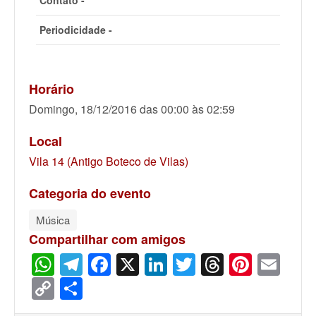
Contato -
Periodicidade -
Horário
Domingo, 18/12/2016 das 00:00 às 02:59
Local
Vila 14 (Antigo Boteco de Vilas)
Categoria do evento
Música
Compartilhar com amigos
WhatsApp
Telegram
Facebook
X
LinkedIn
Twitter
Threads
Pinter
Ema
Copy
Share
Link