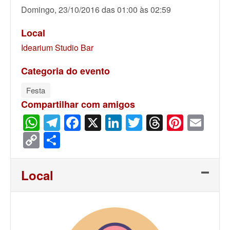
Domingo, 23/10/2016 das 01:00 às 02:59
Local
Idearium Studio Bar
Categoria do evento
Festa
Compartilhar com amigos
WhatsApp
Telegram
Facebook
X
LinkedIn
Twitter
Threads
Pinter
Ema
Copy
Share
Link
Local