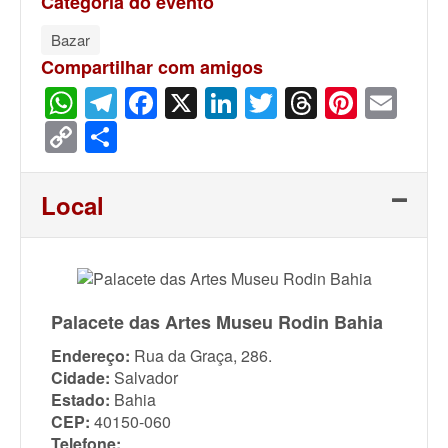
Categoria do evento
Bazar
Compartilhar com amigos
WhatsApp
Telegram
Facebook
X
LinkedIn
Twitter
Threads
Pinter
Ema
Copy
Share
Link
Local
Palacete das Artes Museu Rodin Bahia
Endereço:
Rua da Graça, 286.
Cidade:
Salvador
Estado:
Bahia
CEP:
40150-060
Telefone: