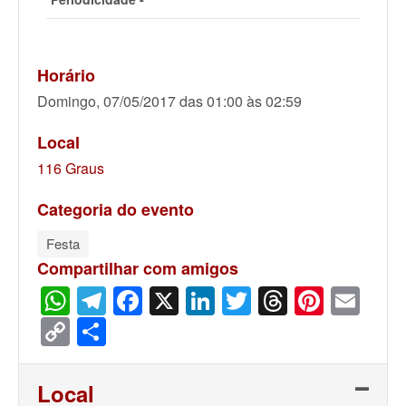
Horário
Domingo, 07/05/2017 das 01:00 às 02:59
Local
116 Graus
Categoria do evento
Festa
Compartilhar com amigos
WhatsApp
Telegram
Facebook
X
LinkedIn
Twitter
Threads
Pinter
Ema
Copy
Share
Link
Local