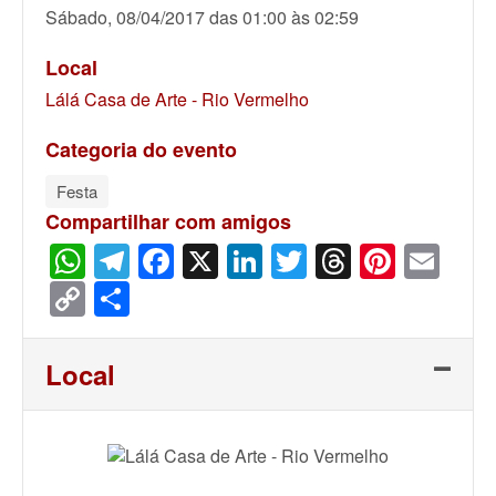
Sábado, 08/04/2017 das 01:00 às 02:59
Local
Lálá Casa de Arte - Rio Vermelho
Categoria do evento
Festa
Compartilhar com amigos
WhatsApp
Telegram
Facebook
X
LinkedIn
Twitter
Threads
Pinter
Ema
Copy
Share
Link
Local