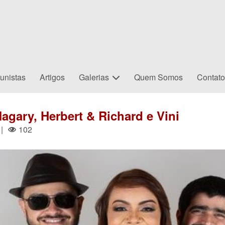
unistas
Artigos
Galerias
Quem Somos
Contat
agary, Herbert & Richard e Vini
|
102