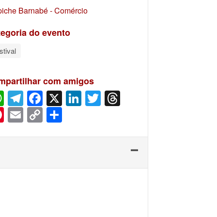
piche Barnabé - Comércio
egoria do evento
stival
mpartilhar com amigos
WhatsApp
Telegram
Facebook
X
LinkedIn
Twitter
Threads
Pinterest
Email
Copy
Share
Link