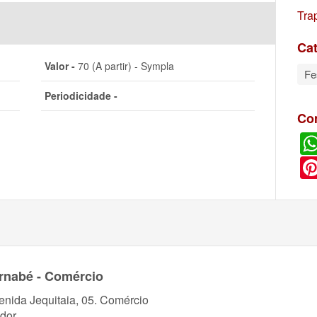
Tra
Cat
Valor -
70 (A partir) - Sympla
Fe
Periodicidade -
Co
rnabé - Comércio
enida Jequitaia, 05. Comércio
dor