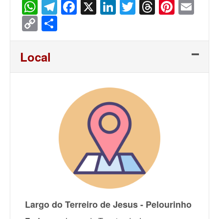
WhatsApp
Telegram
Facebook
X
LinkedIn
Twitter
Threads
Pinter
Ema
Copy
Share
Link
Local
Largo do Terreiro de Jesus - Pelourinho