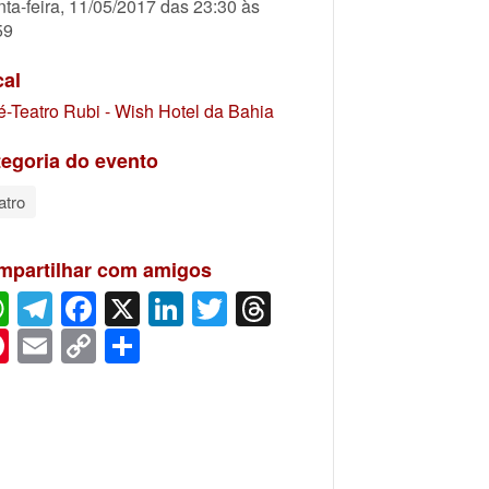
nta-feira, 11/05/2017 das 23:30 às
59
cal
é-Teatro Rubi - Wish Hotel da Bahia
egoria do evento
atro
mpartilhar com amigos
WhatsApp
Telegram
Facebook
X
LinkedIn
Twitter
Threads
Pinterest
Email
Copy
Share
Link