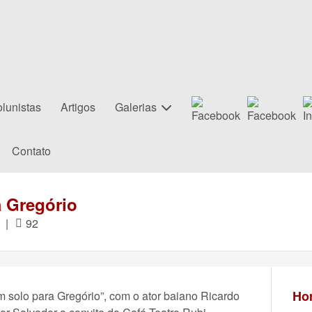
lunistas
Artigos
Galerias
Contato
a Gregório
|
92
Hor
 solo para Gregório”, com o ator baiano Ricardo