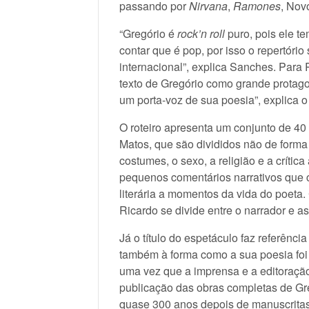
passando por
Nirvana
,
Ramones
, Nov
“Gregório é
rock’n roll
puro, pois ele te
contar que é pop, por isso o repertório
internacional”, explica Sanches. Para 
texto de Gregório como grande protago
um porta-voz de sua poesia”, explica o 
O roteiro apresenta um conjunto de 4
Matos, que são divididos não de forma 
costumes, o sexo, a religião e a crític
pequenos comentários narrativos que 
literária a momentos da vida do poeta.
Ricardo se divide entre o narrador e a
Já o título do espetáculo faz referênc
também à forma como a sua poesia foi 
uma vez que a imprensa e a editoração 
publicação das obras completas de Gre
quase 300 anos depois de manuscritas.