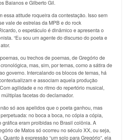
os Baianos e Gilberto Gil.
m essa atitude roqueira da contestação. Isso sem
 se vale de estrelas da MPB e do rock
Ricardo, o espetáculo é dinâmico e apresenta o
nista. “Eu sou um agente do discurso do poeta e
ator.
0 poemas, ou trechos de poemas, de Gregório de
cronológica, mas, sim, por temas, como a sátira de
a ao governo. Intercalando os blocos de temas, há
contextualizam e associam aquela produção
 Com agilidade e no ritmo do repertório musical,
s múltiplas facetas do declamador.
ia não só aos apelidos que o poeta ganhou, mas
perpetuada: no boca a boca, no cópia a cópia,
gráfica eram proibidas no Brasil colônia. A
gório de Matos só ocorreu no século XX, ou seja,
 Quanto à expressão “um solo para Gregório”, ela