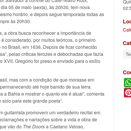
 por Salvador a convite do Café-Teatro Rubi,
Qui
o dia 05 de maio (sexta), às 20h30, tem nova
02:
mesmo horário, e depois segue temporada todas as
Lo
empre às 20h30.
Caf
, a obra busca reconhecer a importância de
é considerado, por muitos teóricos, o primeiro
Cat
do no Brasil, em 1636. Depois de ficar conhecido
a”, pelas críticas ferozes e debochadas que fazia
Te
XVII, Gregório foi preso e enviado para o exílio
Co
rasil, mas com a condição de que morasse em
 permanecendo até hoje banido de sua terra.
a a Bahia e mostrar o quanto ele é atual”, comenta
 solo para este grande poeta”.
um guitarrista promovem um verdadeiro recital em
declamações e narrações sobre a vida e obra de
 que vão do
The Doors
a Caetano Veloso,