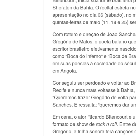
Bittencourt, inicia sua turnê brasileira
Sheraton da Bahia. O recital estreia n
apresentação no dia 06 (sábado), no 
quintas-feiras de maio (11, 18 e 25) s
Com roteiro e direção de João Sanches
Gregório de Matos, o poeta baiano que 
escritor brasileiro efetivamente nasci
como “Boca do Inferno” e “Boca de Bras
em suas poesias à sociedade do século 
em Angola.
Conseguiu ser perdoado e voltar ao B
Recife e nunca mais voltasse à Bahia,
“Queremos trazer Gregório de volta par
Sanches. E ressalta: “queremos dar um
Em cena, o ator Ricardo Bitencourt e 
formato de show de
rock’n roll
. Entre 
Gregório, a trilha sonora terá canções