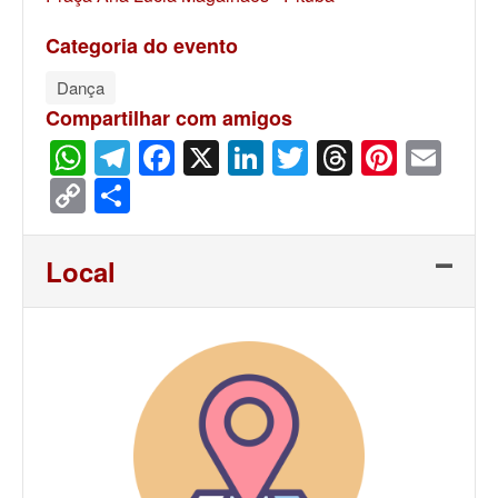
Categoria do evento
Dança
Compartilhar com amigos
WhatsApp
Telegram
Facebook
X
LinkedIn
Twitter
Threads
Pinter
Ema
Copy
Share
Link
Local