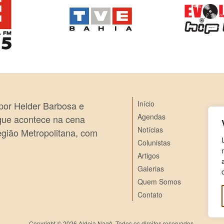
Início
 por Helder Barbosa e
Agendas
 que acontece na cena
Notícias
egião Metropolitana, com
Colunistas
Artigos
Galerias
Quem Somos
Contato
Copyright © 2026 Aldeia Nagô. Todos os direitos reservados.