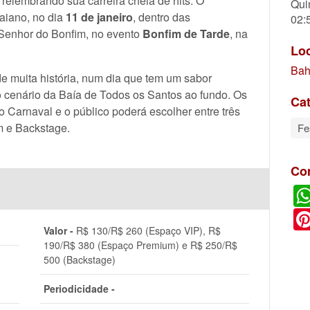
, relembrando sua carreira cheia de hits. O
Qui
aiano, no dia
11 de janeiro
, dentro das
02:
Senhor do Bonfim, no evento
Bonfim de Tarde
, na
Lo
Bah
e muita história, num dia que tem um sabor
o cenário da Baía de Todos os Santos ao fundo. Os
Cat
 Carnaval e o público poderá escolher entre três
 e Backstage.
Fe
Co
Valor -
R$ 130/R$ 260 (Espaço VIP), R$
190/R$ 380 (Espaço Premium) e R$ 250/R$
500 (Backstage)
Periodicidade -