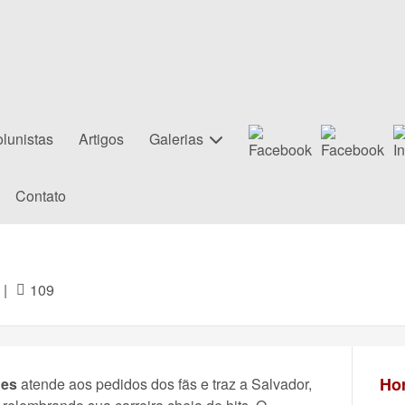
lunistas
Artigos
Galerias
Contato
|
109
Hor
ues
atende aos pedidos dos fãs e traz a Salvador,