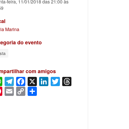
nta-feira, 11/01/2018 das 21:00 às
59
cal
ia Marina
egoria do evento
sta
mpartilhar com amigos
WhatsApp
Telegram
Facebook
X
LinkedIn
Twitter
Threads
Pinterest
Email
Copy
Share
Link