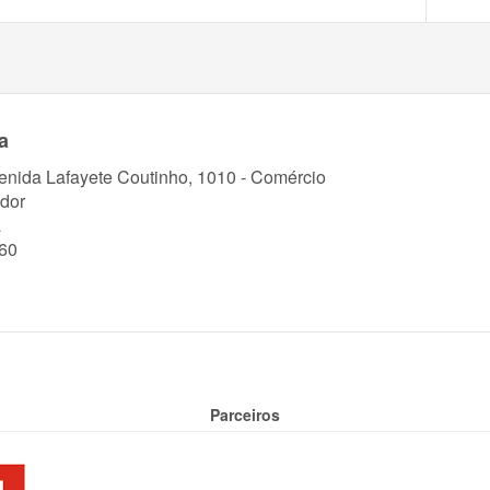
a
enida Lafayete Coutinho, 1010 - Comércio
dor
a
60
Parceiros