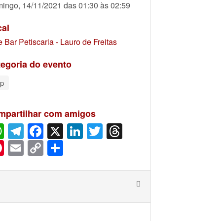
ingo, 14/11/2021 das 01:30 às 02:59
cal
e Bar Petiscaria - Lauro de Freitas
egoria do evento
p
mpartilhar com amigos
WhatsApp
Telegram
Facebook
X
LinkedIn
Twitter
Threads
Pinterest
Email
Copy
Share
Link