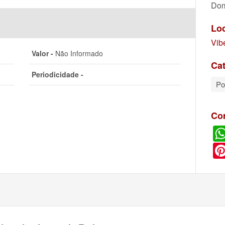
Dom
Lo
Vib
Valor -
Não Informado
Cat
Periodicidade -
Po
Co