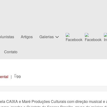
lunistas
Artigos
Galerias
Contato
ental
|
99
o pela CAIXA e Maré Produções Culturais com direção musical e