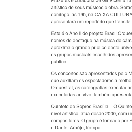
Prazeres e curadoria de Gil Vicente Ta
artístico de seus músicos e obra. Serã
domingo, às 19h, na CAIXA CULTURAL 
apresentará um repertório que transita
Este é o Ano II do projeto Brasil Orq
nomes de destaque na música de câmar
aproxima o grande público deste unive
os grupos musicais escolhidos aprese
público.
Os concertos são apresentados pelo Ma
que auxiliam os espectadores a melh
Orquestral, as coreografias executadas
executadas ao vivo, também apresentan
Quinteto de Sopros Brasília – O Quinte
nível artístico, atua desde 2000, com 
compositores. O grupo é formado por S
e Daniel Araújo, trompa.