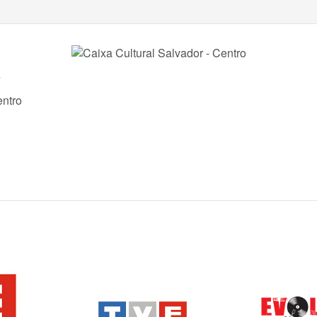
o
entro