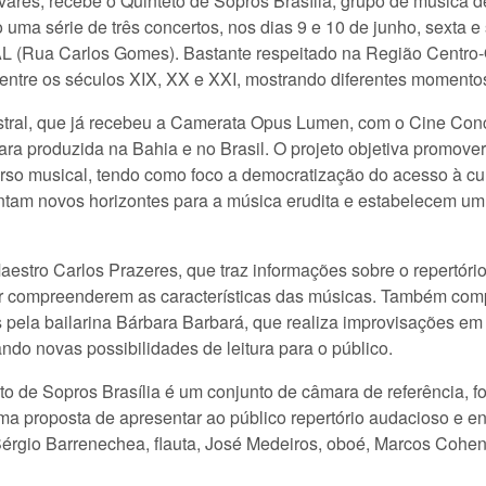
vares, recebe o Quinteto de Sopros Brasília, grupo de música de
o uma série de três concertos, nos dias 9 e 10 de junho, sexta e
(Rua Carlos Gomes). Bastante respeitado na Região Centro-Oe
 entre os séculos XIX, XX e XXI, mostrando diferentes momentos 
uestral, que já recebeu a Camerata Opus Lumen, com o Cine Co
a produzida na Bahia e no Brasil. O projeto objetiva promover
rso musical, tendo como foco a democratização do acesso à cult
ntam novos horizontes para a música erudita e estabelecem um 
estro Carlos Prazeres, que traz informações sobre o repertório
or compreenderem as características das músicas. Também com
 pela bailarina Bárbara Barbará, que realiza improvisações em 
do novas possibilidades de leitura para o público.
to de Sopros Brasília é um conjunto de câmara de referência, fo
uma proposta de apresentar ao público repertório audacioso e e
érgio Barrenechea, flauta, José Medeiros, oboé, Marcos Cohen, 