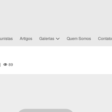
unistas
Artigos
Galerias
Quem Somos
Contat
|
89