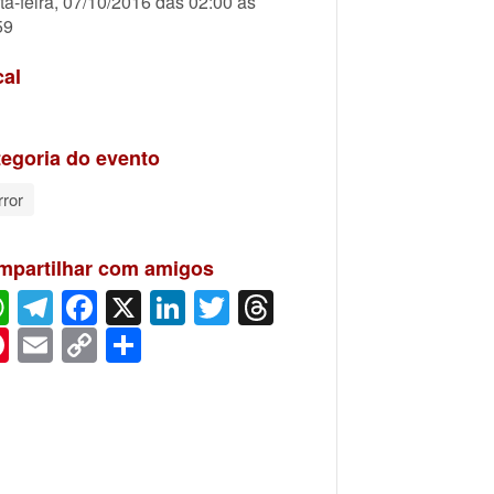
ta-feira, 07/10/2016 das 02:00 às
59
cal
egoria do evento
rror
mpartilhar com amigos
WhatsApp
Telegram
Facebook
X
LinkedIn
Twitter
Threads
Pinterest
Email
Copy
Share
Link