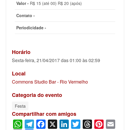
Valor -
R$ 15 (até 00) R$ 20 (após)
Contato -
Periodicidade -
Horário
Sexta-feira, 21/04/2017 das 01:00 às 02:59
Local
Commons Studio Bar - Rio Vermelho
Categoria do evento
Festa
Compartilhar com amigos
WhatsApp
Telegram
Facebook
X
LinkedIn
Twitter
Threads
Pinter
Ema