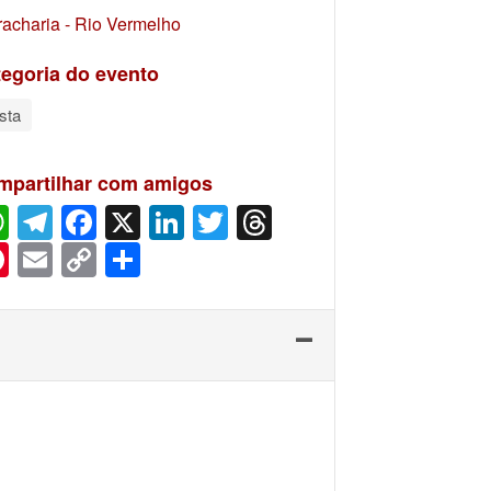
racharia - Rio Vermelho
egoria do evento
sta
mpartilhar com amigos
WhatsApp
Telegram
Facebook
X
LinkedIn
Twitter
Threads
Pinterest
Email
Copy
Share
Link