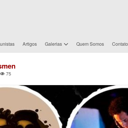
unistas
Artigos
Galerias
Quem Somos
Contat
ssmen
75