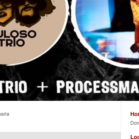
Hor
aria
Dom
Lo