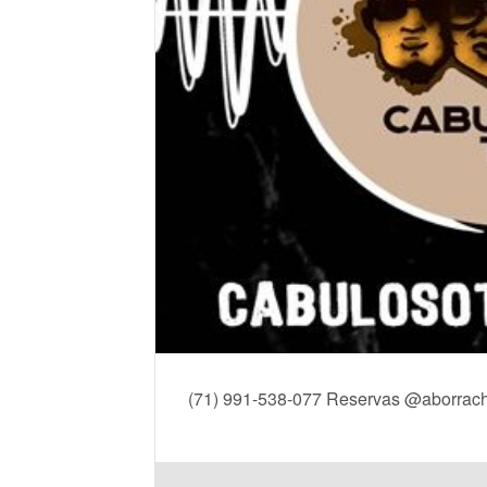
(71) 991-538-077 Reservas @aborrach