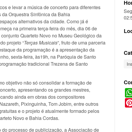
Hor
cos e levar a música de concerto para diferentes
Seg
s da Orquestra Sinfônica da Bahia
02:
spaços alternativos da cidade. Como já é
meça na primeira terça-feira do mês, dia 06 de
Lo
o conjunto Quarteto Novo no Museu Geológico da
do projeto “
Terças Musicais
”, fruto de uma parceria
aque da programação é a apresentação da
Cat
nho, sexta-feira, às19h, na Paróquia de Santo
programação tradicional Trezena de Santo
In
Co
 objetivo não só consolidar a formação de
 concerto, apresentando os grandes mestres,
 focando ainda em obras dos compositores
 Nazareth, Pixinguinha, Tom Jobim, entre outros
atuitas e o projeto é atualmente formado pelos
arteto Novo e Bahia Cordas.
o processo de publicização, a Associação de