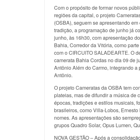
Com o propósito de formar novos públi
regiões da capital, o projeto Camerata
(OSBA), seguem se apresentando em e
tradição, a programação de junho já co
junho, às 16h30, com apresentação d
Bahia, Corredor da Vitória, como parte 
com o CIRCUITO SALADEARTE. O dest
camerata Bahia Cordas no dia 09 de ju
Antônio Além do Carmo, integrando a 
Antônio.
O projeto Cameratas da OSBA tem como
plateias, mas de difundir a música de
épocas, tradições e estilos musicais,
brasileiros, como Villa-Lobos, Ernesto
nomes. As apresentações são sempregr
grupos Quadro Solar, Opus Lumen, Qu
NOVA GESTÃO – Após a consolidação d