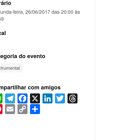
ário
unda-feira, 26/06/2017 das 20:00 às
59
cal
egoria do evento
strumental
mpartilhar com amigos
WhatsApp
Telegram
Facebook
X
LinkedIn
Twitter
Threads
Pinterest
Email
Copy
Share
Link