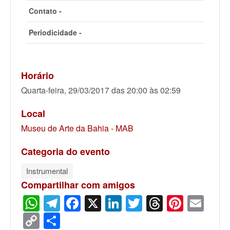
Contato -
Periodicidade -
Horário
Quarta-feira, 29/03/2017 das 20:00 às 02:59
Local
Museu de Arte da Bahia - MAB
Categoria do evento
Instrumental
Compartilhar com amigos
WhatsApp
Telegram
Facebook
X
LinkedIn
Twitter
Threads
Pinter
Ema
Copy
Share