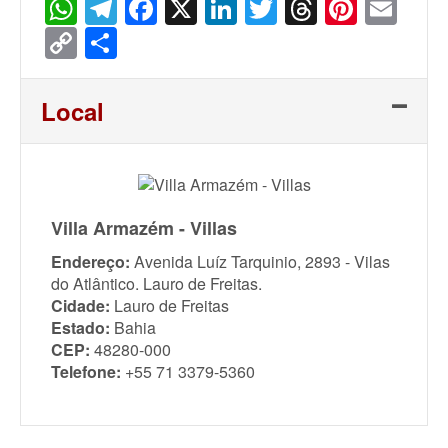
WhatsApp
Telegram
Facebook
X
LinkedIn
Twitter
Threads
Pinter
Ema
Copy
Share
Link
Local
Villa Armazém - Villas
Endereço:
Avenida Luíz Tarquinio, 2893 - Vilas
do Atlântico. Lauro de Freitas.
Cidade:
Lauro de Freitas
Estado:
Bahia
CEP:
48280-000
Telefone:
+55 71 3379-5360