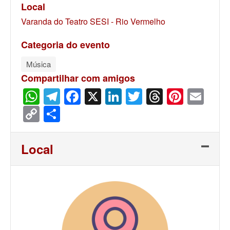
Local
Varanda do Teatro SESI - Rio Vermelho
Categoria do evento
Música
Compartilhar com amigos
WhatsApp
Telegram
Facebook
X
LinkedIn
Twitter
Threads
Pinter
Ema
Copy
Share
Link
Local