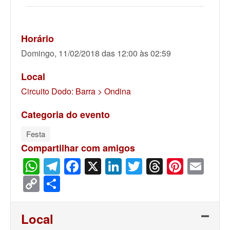
Horário
Domingo, 11/02/2018 das 12:00 às 02:59
Local
Circuito Dodo: Barra > Ondina
Categoria do evento
Festa
Compartilhar com amigos
WhatsApp
Telegram
Facebook
X
LinkedIn
Twitter
Threads
Pinter
Ema
Copy
Share
Link
Local