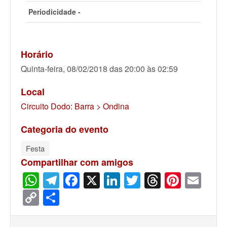
Periodicidade -
Horário
Quinta-feira, 08/02/2018 das 20:00 às 02:59
Local
Circuito Dodo: Barra > Ondina
Categoria do evento
Festa
Compartilhar com amigos
WhatsApp
Telegram
Facebook
X
LinkedIn
Twitter
Threads
Pinter
Ema
Copy
Share
Link