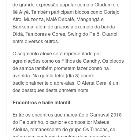
de grande expressão popular como o Olodum e o
Ilê Aiyê. Também participam blocos como Cortejo
Afro, Muzenza, Malê Debalê, Mangangá e
Bankoma, além de grupos a exemplo da banda
Didá, Tambores e Cores, Swing do Pelô, Okanbi,
entre diversos outros.
O segmento afoxé será representado por
agremiações como os Filhos de Gandhy. Os blocos
de samba também prometem fazer bonito na
avenida. Na quinta-feira (dia 8) ocorre
tradicionalmente o abre-alas. O Alerta Geral é um
dos destaques desta primeira noite.
Encontros e baile infantil
Entre os encontros que marcarão o Carnaval 2018
do Pelourinho, o cantor e compositor Mateus
Aleluia, remanescente do grupo Os Tincoãs, se
reúne com cantoras de outras duas gerações