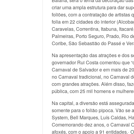
Baiana, será o tema da decoração das 
criar uma ampla estrutura para dar supo
foliões, com a contratação de artistas 
folia em 22 cidades do interior (Alco
Caravelas, Correntina, Itabuna, Itacaré
Palmeiras, Porto Seguro, Prado, Rio de
Coribe, São Sebastião do Passé e Ver
Na apresentação das atrações e dos serv
governador Rui Costa comentou que “
Carnaval de Salvador e em mais de 20
no Carnaval tradicional, no Carnaval 
com grandes atrações. Além disso, fa
pública, com 25 mil homens e mulheres
Na capital, a diversão está assegurad
somente para o folião pipoca. Vão se 
System, Bell Marques, Luís Caldas, H
Comemorando dez anos, o Carnaval Ou
afoxés, com o apoio a 91 entidades.· 