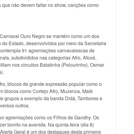
los que não devem faltar no show, canções como
 Carnaval Ouro Negro se mantém como um dos
no do Estado, desenvolvidos por meio da Secretaria
8 contempla 91 agremiações carnavalescas de
nais, subdivididos nas categorias Afro, Afoxé,
ilam nos circuitos Batatinha (Pelourinho), Osmar
).
afro, blocos de grande expressão popular como o
am blocos como Cortejo Afro, Muzenza, Malê
e grupos a exemplo da banda Didá, Tambores e
versos outros.
por agremiações como os Filhos de Gandhy. Os
 bonito na avenida. Na quinta-feira (dia 8)
 Alerta Geral é um dos destaques desta primeira