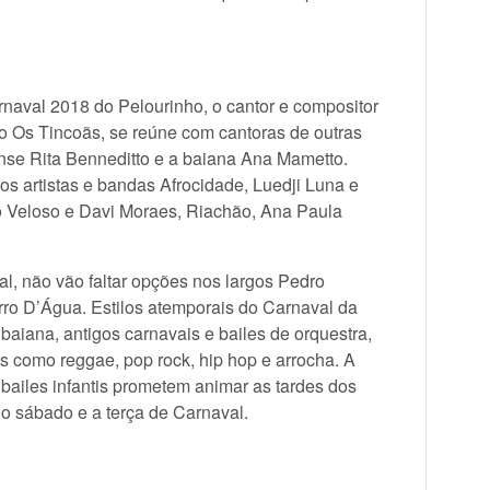
naval 2018 do Pelourinho, o cantor e compositor
o Os Tincoãs, se reúne com cantoras de outras
nse Rita Benneditto e a baiana Ana Mametto.
 artistas e bandas Afrocidade, Luedji Luna e
 Veloso e Davi Moraes, Riachão, Ana Paula
l, não vão faltar opções nos largos Pedro
rro D’Água. Estilos atemporais do Carnaval da
 baiana, antigos carnavais e bailes de orquestra,
s como reggae, pop rock, hip hop e arrocha. A
s bailes infantis prometem animar as tardes dos
 o sábado e a terça de Carnaval.