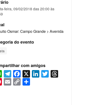
ário
ta-feira, 09/02/2018 das 20:00 às
59
cal
cuito Osmar: Campo Grande > Avenida
egoria do evento
sta
mpartilhar com amigos
WhatsApp
Telegram
Facebook
X
LinkedIn
Twitter
Threads
Pinterest
Email
Copy
Share
Link