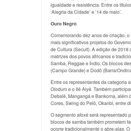
igualdade e resistência. Entre os títu
‘Alegria da Cidade’ e ’14 de maio’.
Ouro Negro
Comemorando dez anos de criação, o
mais significativos projetos do Gover
de Cultura (Secult). A edição de 201
matrizes dos povos africanos e tradicio
Samba, Reggae e Índio. Os blocos desf
(Campo Grande) e Dodô (Barra/Ondina
Entre os representantes da categoria 
Olodum e o Ilê Aiyê. Também particip
Debalê, Mangangá e Bankoma, além d
Cores, Swing do Pelô, Okanbi, entre di
O segmento afoxé será representado 
blocos de samba também prometem fazer
ocorre tradicionalmente o abre-alas. O