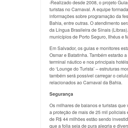
·
Realizado desde 2008, o projeto Guias
turistas no Carnaval. A equipe formada
informações sobre programação da festa,
Bahia, entre outras. O atendimento se
da Língua Brasileira de Sinais (Libras)
municípios de Porto Seguro, Ilhéus e M
Em Salvador, os guias e monitores estar
Osmar e Batatinha. Também estarão a po
terminal náutico e nos principais hotéi
do ‘Lounge do Turista’ – estruturas mo
também será possível carregar o celula
relacionados ao Carnaval da Bahia.
Segurança
Os milhares de baianos e turistas que
a proteção de mais de 25 mil policiais 
de R$ 44 milhões estão sendo investi
que a folia seja de pura alegria e dive