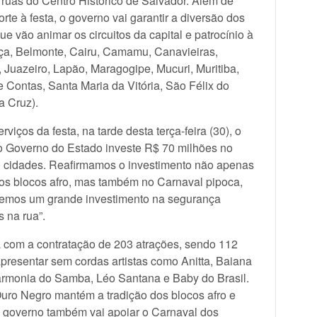
ruas do Centro Histórico de Salvador. Além de
rte à festa, o governo vai garantir a diversão dos
que vão animar os circuitos da capital e patrocínio à
baça, Belmonte, Cairu, Camamu, Canavieiras,
, Juazeiro, Lapão, Maragogipe, Mucuri, Muritiba,
 Contas, Santa Maria da Vitória, São Félix do
a Cruz).
iços da festa, na tarde desta terça-feira (30), o
o Governo do Estado investe R$ 70 milhões no
 cidades. Reafirmamos o investimento não apenas
dos blocos afro, mas também no Carnaval pipoca,
zemos um grande investimento na segurança
 na rua”.
a com a contratação de 203 atrações, sendo 112
apresentar sem cordas artistas como Anitta, Baiana
armonia do Samba, Léo Santana e Baby do Brasil.
ro Negro mantém a tradição dos blocos afro e
O governo também vai apoiar o Carnaval dos