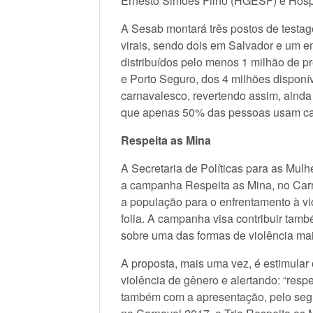
Ernesto Simões Filho (HGESF) e Hospi
A Sesab montará três postos de testage
virais, sendo dois em Salvador e um e
distribuídos pelo menos 1 milhão de pr
e Porto Seguro, dos 4 milhões disponív
carnavalesco, revertendo assim, ain
que apenas 50% das pessoas usam cam
Respeita as Mina
A Secretaria de Políticas para as Mul
a campanha Respeita as Mina, no Carna
a população para o enfrentamento à vi
folia. A campanha visa contribuir ta
sobre uma das formas de violência mais
A proposta, mais uma vez, é estimular
violência de gênero e alertando: “resp
também com a apresentação, pelo segu