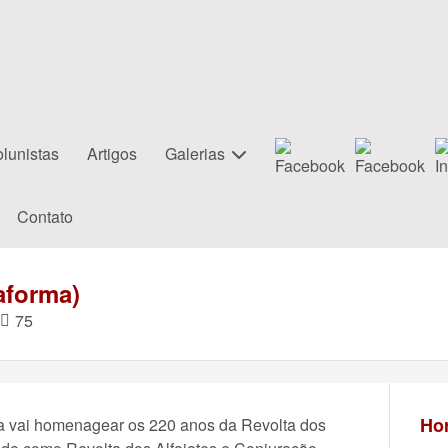
lunistas
Artigos
Galerias
Contato
aforma)
75
Hor
a vai homenagear os 220 anos da Revolta dos