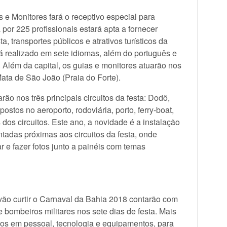
 e Monitores fará o receptivo especial para
 por 225 profissionais estará apta a fornecer
 transportes públicos e atrativos turísticos da
rá realizado em sete idiomas, além do português e
. Além da capital, os guias e monitores atuarão nos
ata de São João (Praia do Forte).
ão nos três principais circuitos da festa: Dodô,
stos no aeroporto, rodoviária, porto, ferry-boat,
s dos circuitos. Este ano, a novidade é a instalação
ntadas próximas aos circuitos da festa, onde
r e fazer fotos junto a painéis com temas
 vão curtir o Carnaval da Bahia 2018 contarão com
e bombeiros militares nos sete dias de festa. Mais
dos em pessoal, tecnologia e equipamentos, para