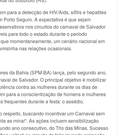
tal do Subúrbio (HS).
m para a detecção de HIV/Aids, sífilis e hepatites
m Porto Seguro. A expectativa é que sejam
eservativos nos circuitos do carnaval de Salvador
eis para todo o estado durante o período
da que momentaneamente, um cenário nacional em
isinha nas relações ocasionais.
heres da Bahia (SPM-BA) lança, pelo segundo ano,
val de Salvador. O principal objetivo é mobilizar
olência contra as mulheres durante os dias de
mbém para a conscientização de homens e mulheres
 frequentes durante a festa: o assédio.
 o respeito, buscando incentivar um Carnaval sem
eita as mina!”. As ações incluem sensibilização
ndo ano consecutivo, do Trio das Minas. Sucesso