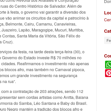
do como Revolta dos Alfaiates e Conjuração
Dom
ruas do Centro Histórico de Salvador. Além de
rte à festa, o governo vai garantir a diversão dos
Lo
que vão animar os circuitos da capital e patrocínio à
Cen
baça, Belmonte, Cairu, Camamu, Canavieiras,
, Juazeiro, Lapão, Maragogipe, Mucuri, Muritiba,
Cat
 Contas, Santa Maria da Vitória, São Félix do
Fe
a Cruz).
iços da festa, na tarde desta terça-feira (30), o
Co
o Governo do Estado investe R$ 70 milhões no
 cidades. Reafirmamos o investimento não apenas
dos blocos afro, mas também no Carnaval pipoca,
zemos um grande investimento na segurança
 na rua”.
a com a contratação de 203 atrações, sendo 112
apresentar sem cordas artistas como Anitta, Baiana
armonia do Samba, Léo Santana e Baby do Brasil.
ro Negro mantém a tradição dos blocos afro e