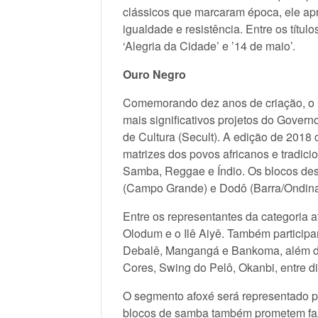
clássicos que marcaram época, ele apr
igualdade e resistência. Entre os títu
‘Alegria da Cidade’ e ’14 de maio’.
Ouro Negro
Comemorando dez anos de criação, o
mais significativos projetos do Gover
de Cultura (Secult). A edição de 201
matrizes dos povos africanos e tradicio
Samba, Reggae e Índio. Os blocos desf
(Campo Grande) e Dodô (Barra/Ondina
Entre os representantes da categoria 
Olodum e o Ilê Aiyê. Também particip
Debalê, Mangangá e Bankoma, além d
Cores, Swing do Pelô, Okanbi, entre di
O segmento afoxé será representado 
blocos de samba também prometem fazer