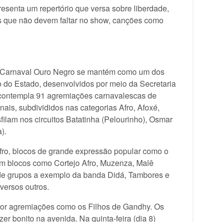
esenta um repertório que versa sobre liberdade,
los que não devem faltar no show, canções como
 Carnaval Ouro Negro se mantém como um dos
no do Estado, desenvolvidos por meio da Secretaria
8 contempla 91 agremiações carnavalescas de
nais, subdivididos nas categorias Afro, Afoxé,
ilam nos circuitos Batatinha (Pelourinho), Osmar
).
afro, blocos de grande expressão popular como o
am blocos como Cortejo Afro, Muzenza, Malê
e grupos a exemplo da banda Didá, Tambores e
versos outros.
por agremiações como os Filhos de Gandhy. Os
 bonito na avenida. Na quinta-feira (dia 8)