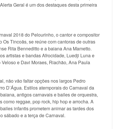
 Alerta Geral é um dos destaques desta primeira
naval 2018 do Pelourinho, o cantor e compositor
o Os Tincoãs, se reúne com cantoras de outras
nse Rita Benneditto e a baiana Ana Mametto.
 artistas e bandas Afrocidade, Luedji Luna e
 Veloso e Davi Moraes, Riachão, Ana Paula
l, não vão faltar opções nos largos Pedro
rro D’Água. Estilos atemporais do Carnaval da
 baiana, antigos carnavais e bailes de orquestra,
s como reggae, pop rock, hip hop e arrocha. A
s bailes infantis prometem animar as tardes dos
 o sábado e a terça de Carnaval.