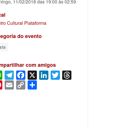
ingo, 11/02/2018 das 19:00 às 02:59
cal
tro Cultural Plataforma
egoria do evento
sta
mpartilhar com amigos
WhatsApp
Telegram
Facebook
X
LinkedIn
Twitter
Threads
Pinterest
Email
Copy
Share
Link