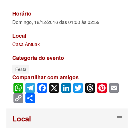
Horário
Domingo, 18/12/2016 das 01:00 às 02:59
Local
Casa Antuak
Categoria do evento
Festa
Compartilhar com amigos
WhatsApp
Telegram
Facebook
X
LinkedIn
Twitter
Threads
Pinter
Ema
Copy
Share
Link
Local