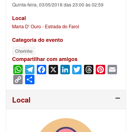
Quinta-feira, 03/05/2018 das 23:00 às 02:59
Local
Maria D' Ouro - Estrada do Farol
Categoria do evento
Chorinho
Compartilhar com amigos
WhatsApp
Telegram
Facebook
X
LinkedIn
Twitter
Threads
Pinter
Ema
Copy
Share
Link
Local