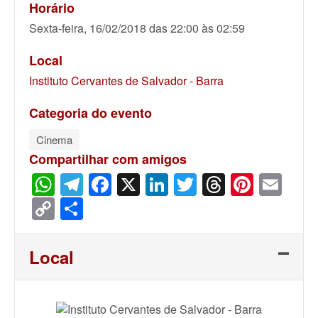
Horário
Sexta-feira, 16/02/2018 das 22:00 às 02:59
Local
Instituto Cervantes de Salvador - Barra
Categoria do evento
Cinema
Compartilhar com amigos
WhatsApp
Telegram
Facebook
X
LinkedIn
Twitter
Threads
Pinter
Ema
Copy
Share
Link
Local