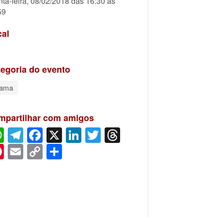
nta-feira, 08/02/2018 das 16:30 às
59
cal
egoria do evento
rama
mpartilhar com amigos
WhatsApp
Telegram
Facebook
X
LinkedIn
Twitter
Threads
Pinterest
Email
Copy
Share
Link