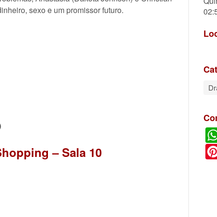
Qui
inheiro, sexo e um promissor futuro.
02:
Lo
Cat
D
Co
O
hopping – Sala 10