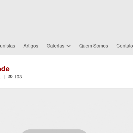
unistas
Artigos
Galerias
Quem Somos
Contat
ade
a
|
103