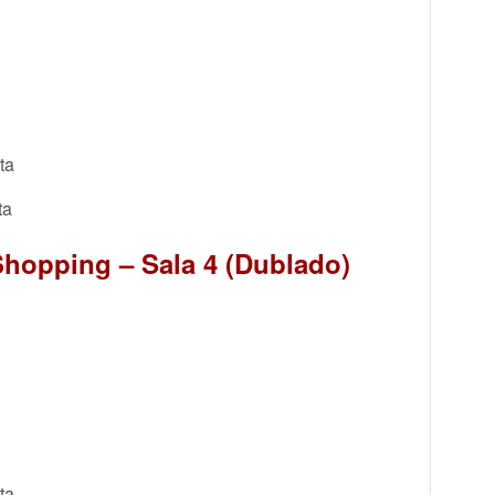
ta
ta
hopping – Sala 4 (Dublado)
ta