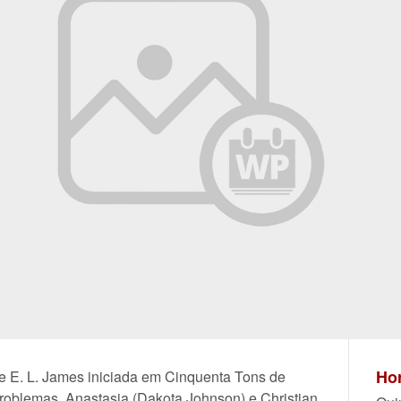
Hor
 de E. L. James iniciada em Cinquenta Tons de
roblemas, Anastasia (Dakota Johnson) e Christian