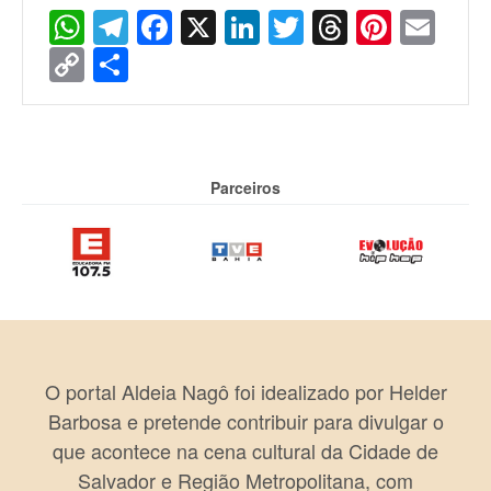
WhatsApp
Telegram
Facebook
X
LinkedIn
Twitter
Threads
Pinter
Ema
Copy
Share
Link
Parceiros
O portal Aldeia Nagô foi idealizado por Helder
Barbosa e pretende contribuir para divulgar o
que acontece na cena cultural da Cidade de
Salvador e Região Metropolitana, com