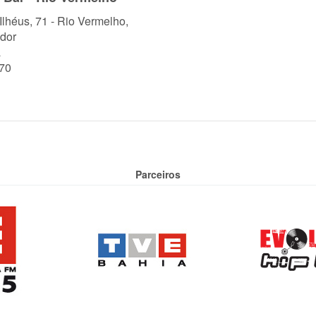
 Ilhéus, 71 - Rio Vermelho,
dor
a
70
Parceiros