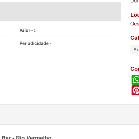
Dom
Lo
Oes
Valor -
5
Cat
Periodicidade -
Ax
Co
 Bar - Rio Vermelho