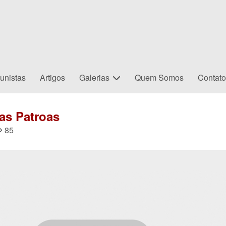
unistas
Artigos
Galerias
Quem Somos
Contat
das Patroas
85