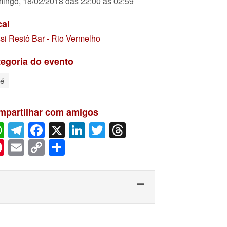
ingo, 18/02/2018 das 22:00 às 02:59
cal
si Restô Bar - Rio Vermelho
egoria do evento
é
mpartilhar com amigos
WhatsApp
Telegram
Facebook
X
LinkedIn
Twitter
Threads
Pinterest
Email
Copy
Share
Link