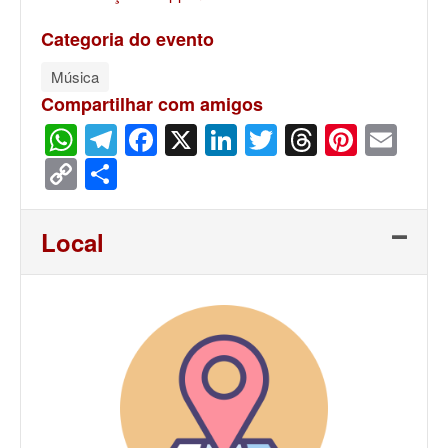
Categoria do evento
Música
Compartilhar com amigos
WhatsApp
Telegram
Facebook
X
LinkedIn
Twitter
Threads
Pinter
Ema
Copy
Share
Link
Local