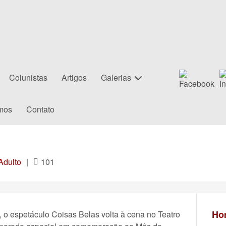
Colunistas
Artigos
Galerias
mos
Contato
Adulto
|
101
Hor
o, o espetáculo Coisas Belas volta à cena no Teatro