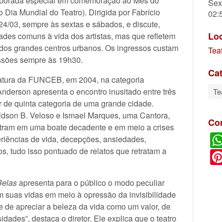
mporada especial em comemoração ao Mês do
Sex
 Dia Mundial do Teatro). Dirigida por Fabrício
02:
 24/03, sempre às sextas e sábados, e discute,
Lo
ades comuns à vida dos artistas, mas que refletem
 dos grandes centros urbanos. Os ingressos custam
Tea
ssões sempre às 19h30.
Cat
ratura da FUNCEB, em 2004, na categoria
Anderson apresenta o encontro inusitado entre três
Te
de quinta categoria de uma grande cidade.
ildson B. Veloso e Ismael Marques, uma Cantora,
Co
tram em uma boate decadente e em meio a crises
iências de vida, decepções, ansiedades,
os, tudo isso pontuado de relatos que retratam a
Belas
apresenta para o público o modo peculiar
suas vidas em meio à opressão da invisibilidade
e de apreciar a beleza da vida como um valor, de
dades”, destaca o diretor. Ele explica que o teatro