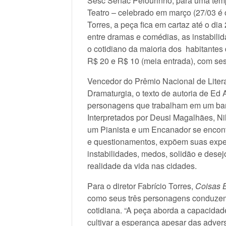
Sesc Senac Pelourinho, para uma te
Teatro – celebrado em março (27/03 é o
Torres, a peça fica em cartaz até o dia
entre dramas e comédias, as instabilid
o cotidiano da maioria dos habitantes
R$ 20 e R$ 10 (meia entrada), com se
Vencedor do Prêmio Nacional de Lite
Dramaturgia, o texto de autoria de Ed 
personagens que trabalham em um bar 
Interpretados por Deusi Magalhães, N
um Pianista e um Encanador se encon
e questionamentos, expõem suas exper
instabilidades, medos, solidão e desej
realidade da vida nas cidades.
Para o diretor Fabrício Torres,
Coisas 
como seus três personagens conduzem 
cotidiana. “A peça aborda a capacidad
cultivar a esperança apesar das adversi