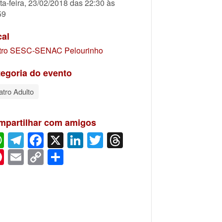
ta-feira, 23/02/2018 das 22:30 às
59
cal
tro SESC-SENAC Pelourinho
egoria do evento
atro Adulto
mpartilhar com amigos
WhatsApp
Telegram
Facebook
X
LinkedIn
Twitter
Threads
Pinterest
Email
Copy
Share
Link