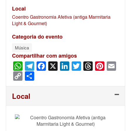
Local
Coentro Gastronomia Afetiva (antiga Marmitaria
Light & Gourmet)
Categoria do evento
Música
Compartilhar com amigos
WhatsApp
Telegram
Facebook
X
LinkedIn
Twitter
Threads
Pinter
Ema
Copy
Share
Link
Local