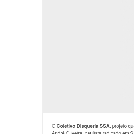
O
Coletivo Disqueria SSA
, projeto q
André Oliveira, paulista radicado em 