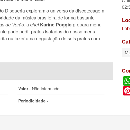
Qui
02:
 do Disqueria exploram o universo da discotecagem
idade da música brasileira de forma bastante
Lo
as de Verão
, a
chef
Karine Poggio
prepara menu
Leb
iente pode pedir pratos isolados do nosso menu
o dia ou fazer uma degustação de seis pratos com
Cat
Mú
Co
Valor -
Não Informado
Periodicidade -