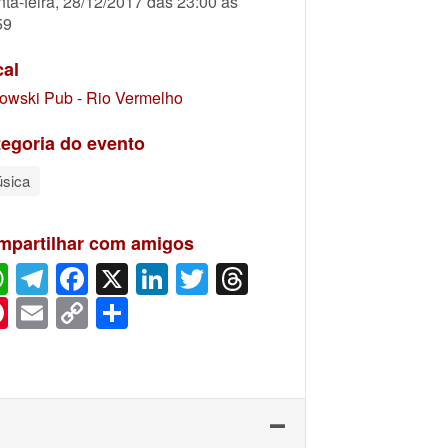
nta-feira, 28/12/2017 das 23:00 às
59
cal
owski Pub - Rio Vermelho
egoria do evento
sica
mpartilhar com amigos
WhatsApp
Telegram
Facebook
X
LinkedIn
Twitter
Threads
Pinterest
Email
Copy
Share
Link