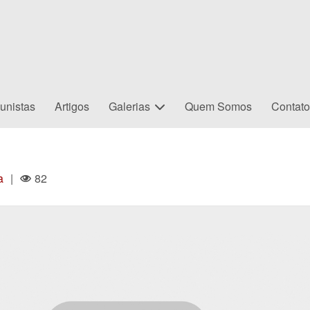
unistas
Artigos
Galerias
Quem Somos
Contat
a
|
82