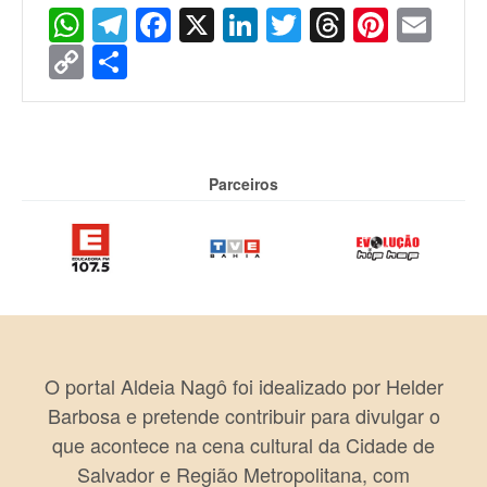
WhatsApp
Telegram
Facebook
X
LinkedIn
Twitter
Threads
Pinter
Ema
Copy
Share
Link
Parceiros
O portal Aldeia Nagô foi idealizado por Helder
Barbosa e pretende contribuir para divulgar o
que acontece na cena cultural da Cidade de
Salvador e Região Metropolitana, com