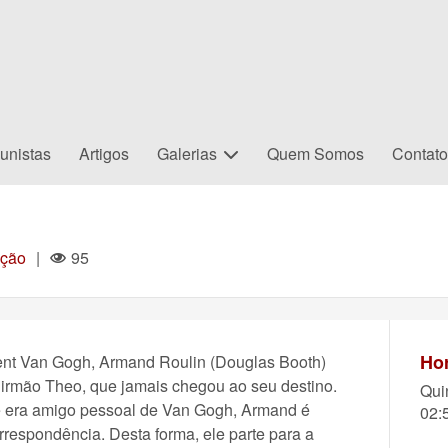
unistas
Artigos
Galerias
Quem Somos
Contat
ção
|
95
Hor
ent Van Gogh, Armand Roulin (Douglas Booth)
 irmão Theo, que jamais chegou ao seu destino.
Qui
ue era amigo pessoal de Van Gogh, Armand é
02:
rrespondência. Desta forma, ele parte para a