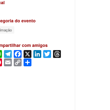
cal
egoria do evento
imação
mpartilhar com amigos
WhatsApp
Telegram
Facebook
X
LinkedIn
Twitter
Threads
Pinterest
Email
Copy
Share
Link